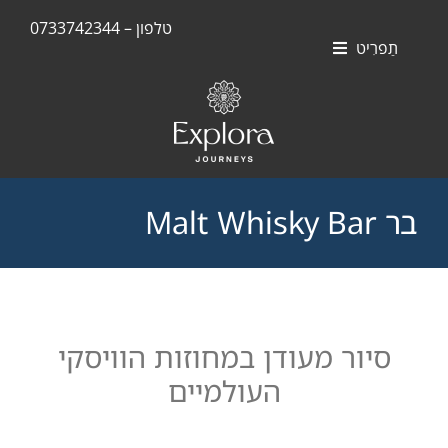
Skip
טלפון – 0733742344
to
תַפרִיט
content
חוויות
אוניות
סוויטות
בר Malt Whisky Bar
יעדים
סיור מעודן במחוזות הוויסקי
העולמיים