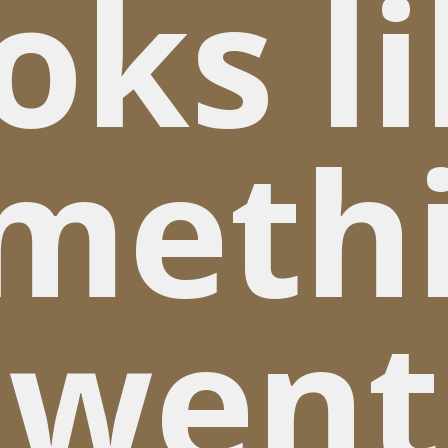
oks l
meth
went