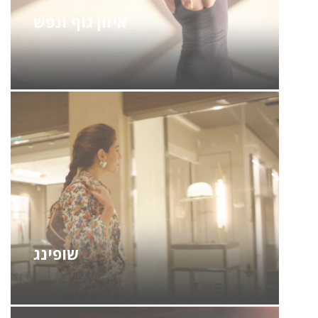
איזון גוף ונפש
שופינג