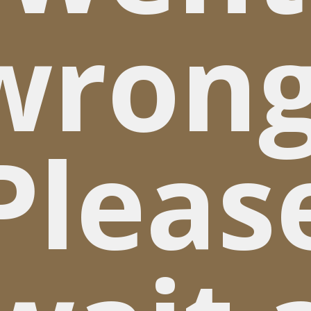
wrong
Pleas