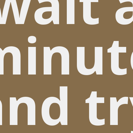
wait 
minut
and tr