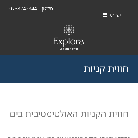
Skip
טלפון – 0733742344
to
תַפרִיט
content
חוויות
אוניות
סוויטות
חווית קניות
יעדים
חווית הקניות האולטימטיבית בים