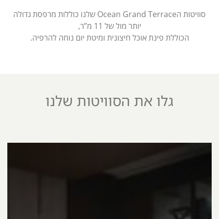
סוויטות הOcean Grand Terrace​​ שלנו כוללות מרפסת גדולה
יותר מול ​​של 11 מ”ר,
הכוללת פינת אוכל חיצונית ומיטת יום נוחה להרפיה.
גלו את הסוויטות שלנו