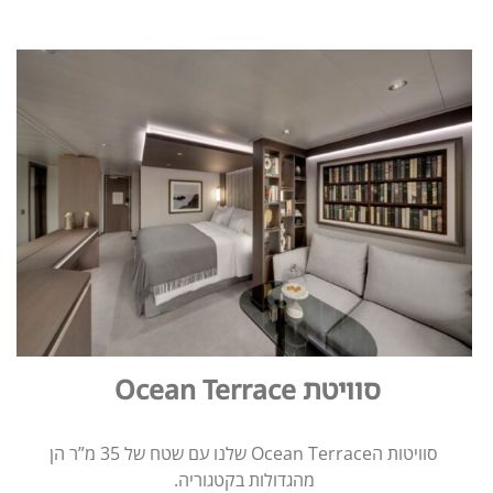
סוויטת Ocean Terrace
סוויטות הOcean Terrace ​​שלנו עם שטח של 35 מ”ר הן
מהגדולות בקטגוריה.