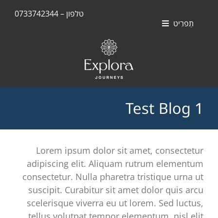
Skip
טלפון – 0733742344
to
תַפרִיט
content
חוויות
אוניות
סוויטות
Test Blog 1
יעדים
Lorem ipsum dolor sit amet, consectetur
adipiscing elit. Aliquam rutrum elementum
consectetur. Nulla pharetra tristique urna ut
suscipit. Curabitur sit amet dolor quis arcu
scelerisque viverra eu ut lorem. Sed luctus,
tellus volutpat tempor elementum, nisl elit